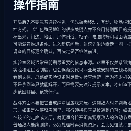
操作指南
开局后先不要急着连续推进，优先熟悉移动、互动、物品栏
档方式。《红色殖民地》的很多关键点并不会用特别醒目的
标出来，门边、地面、尸体附近、柜子、电脑终端和墙面装
可能藏着推进条件。进入新房间后，建议先沿边缘走一圈，
调查的目标逐个确认，再决定是否继续前进。
实验室区域通常是前期最重要的信息来源。这里不仅关系到
实验和殖民地制度，也会逐渐交代玛丽亚与戴安娜的主线动
看到文档、屏幕或实验设备时尽量先检查清楚，因为不少机
不是拿到道具就能解开，而是需要先读过提示文本，才知道
步该回哪里、该找什么。
战斗方面不要把它当成纯清怪游戏来玩。遇到敌人时先判断
形，如果是在狭窄房间里，强行硬拼很容易被逼到角落；如
在较长的走廊或大厅，就更适合拉开距离观察敌人的移动节
普通敌人能绕则绕，必须处理时再消耗资源，会比见怪就打